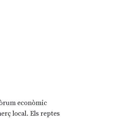
l Fòrum econòmic
rç local. Els reptes