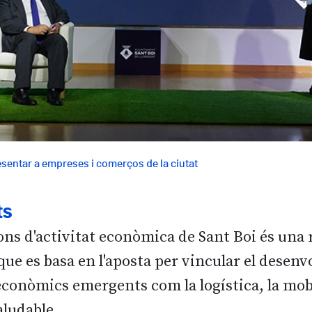
esentar a empreses i comerços de la ciutat
ts
ons d'activitat econòmica de Sant Boi és una r
a que es basa en l'aposta per vincular el des
econòmics emergents com la logística, la mobil
aludable.