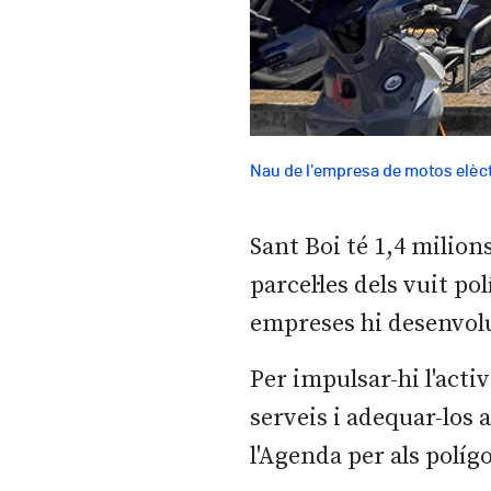
Nau de l'empresa de motos elèct
Sant Boi té 1,4 milion
parcel·les dels vuit p
empreses hi desenvolu
Per impulsar-hi l'activ
serveis i adequar-los 
l'Agenda per als políg