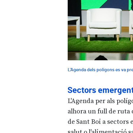
L'Agenda dels polígons es va pr
Sectors emergen
L'Agenda per als políg
alhora un full de rut
de Sant Boi a sectors 
salut o l'alimentació s