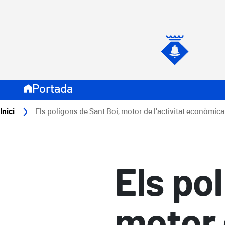
Vés al contingut
Navegació secundari
Naveg
Portada
Fil d'ariadna
Inici
Els polígons de Sant Boi, motor de l'activitat econòmica
Els po
motor d