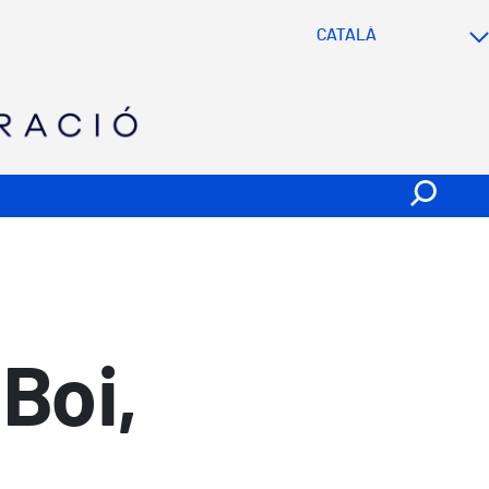
SVG
Boi,