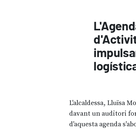
L'Agenda
d'Activ
impulsar
logístic
L'alcaldessa, Lluïsa M
davant un auditori for
d'aquesta agenda s'ab