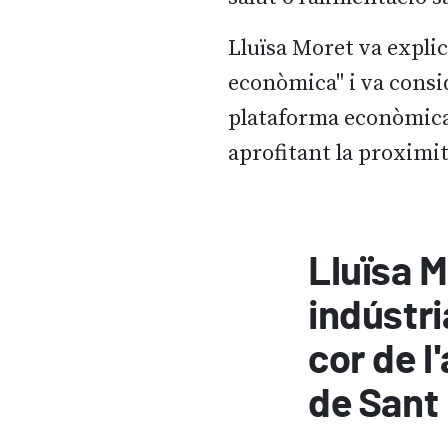
Lluïsa Moret va explica
econòmica" i va consid
plataforma econòmica d
aprofitant la proximita
Lluïsa M
indústria
cor de l
de Sant 