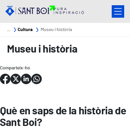
Vés al contingut
Fil d'ariadna
Cultura
Museu i història
Museu i història
Comparteix-ho
Què en saps de la història de
Sant Boi?