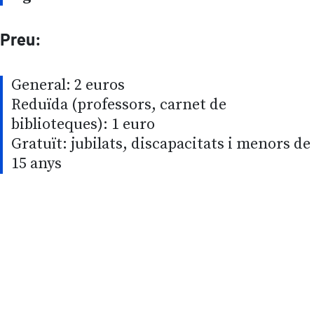
Preu:
General: 2 euros
Reduïda (professors, carnet de
biblioteques): 1 euro
Gratuït: jubilats, discapacitats i menors de
15 anys
Vídeo remot URL