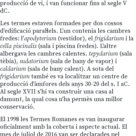
producció de vi, i van funcionar fins al segle V
dC.
Les termes estaven formades per dos cossos
d'edificació paral·lels. L'un contenia les cambres
fredes: l'
apodyterium
(vestidor), el
frigidarium
i la
cella piscinalis
(sala i piscina fredes). L'altre
albergava les cambres calentes.
tepydarium
(sala
tèbia),
sudatorium
(sala de bany de vapor) i
caldarium
(sala de bany calent). A sota del
frigidarium
també es va localitzar un centre de
producció d'àmfores dels anys 30-20 del s. I aC.
Al segle XVII s'hi va construir una casa al
damunt, la qual cosa n'ha permès una millor
conservació.
El 1998 les Termes Romanes es van inaugurar
oficialment amb la coberta i aspecte actual. El
mes de juliol de 2016 van ser declarades pel