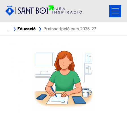
Vés al contingut
Fil d'ariadna
Educació
Preinscripció curs 2026-27