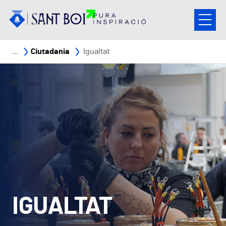
Vés al contingut
Fil d'ariadna
Ciutadania
Igualtat
IGUALTAT