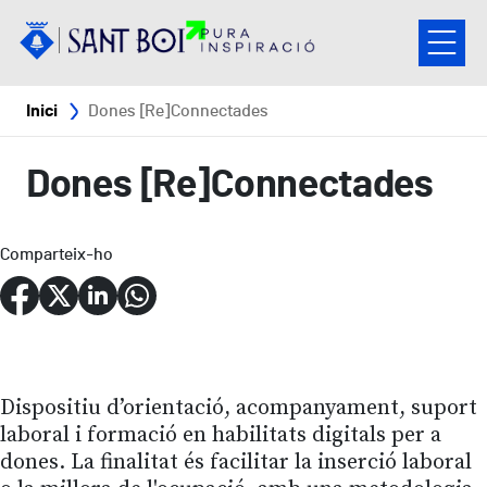
Vés al contingut
Fil d'ariadna
Inici
Dones [Re]Connectades
Dones [Re]Connectades
Comparteix-ho
Dispositiu d’orientació, acompanyament, suport
laboral i formació en habilitats digitals per a
dones. La finalitat és facilitar la inserció laboral