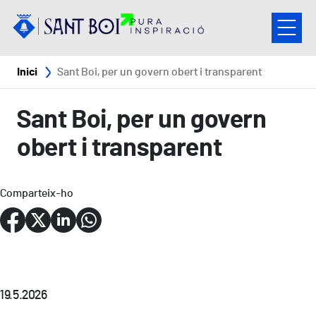
Vés al contingut
Fil d'ariadna
Inici
Sant Boi, per un govern obert i transparent
Sant Boi, per un govern
obert i transparent
Comparteix-ho
19.5.2026