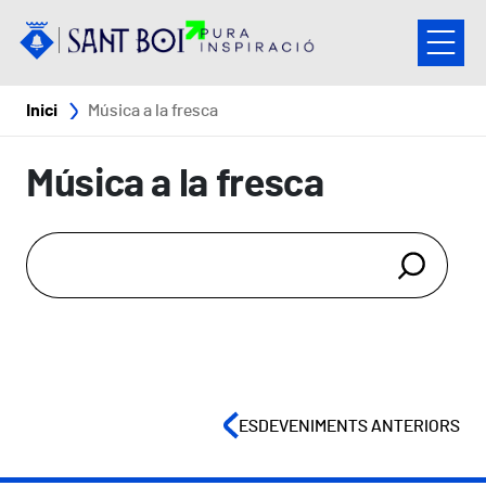
Vés al contingut
Fil d'ariadna
Inici
Música a la fresca
Música a la fresca
ESDEVENIMENTS ANTERIORS