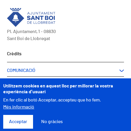
Pl. Ajuntament, 1 - 08830
Sant Boi de Llobregat
Peu
Crèdits
COMUNICACIÓ
A UN CLIC
Utilitzem cookies en aquest lloc per millorar la vostra
experiència d'usuari
WEBS MUNICIPALS
En fer clic al botó Acceptar, accepteu que ho fem.
Més informació
Acceptar
No gràcies