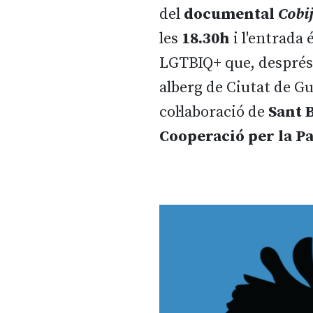
del
documental
Cobi
les
18.30h
i l'entrada 
LGTBIQ+ que, després 
alberg de Ciutat de Gu
col·laboració de
Sant 
Cooperació per la P