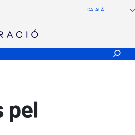
SVG
 pel