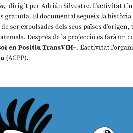
jo
, dirigit per Adrián Silvestre. L'activitat ti
és gratuïta. El documental segueix la història
de ser expulsades dels seus països d’origen, 
atemala. Després de la projecció es farà un co
Boi en Positiu TransVIH
+. L'activitat l'organi
au
(ACPP).