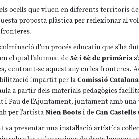
els ocells que viuen en diferents territoris de
uesta proposta plàstica per reflexionar al vol
 fronteres.
 culminació d'un procés educatiu que s'ha dut
en el qual l'alumnat de
5è i 6è de primària
s'
s, centrant-se aquest any en les fronteres. Aq
bilització impartit per la
Comissió Catalana 
aula a partir dels materials pedagògics facilit
at i Pau de l'Ajuntament, juntament amb una 
b per l'artista
Nien Boots
i de
Can Castells
t va presentar una instal·lació artística col·le