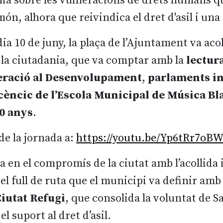
ania sobre les vulneracions de drets humans q
ón, alhora que reivindica el dret d'asil i una
ia 10 de juny, la plaça de l’Ajuntament va acoll
 la ciutadania, que va comptar amb la
lectur
eració al Desenvolupament
,
parlaments in
scèncic de
l’Escola Municipal de Música Bl
10 anys
.
de la jornada a:
https://youtu.be/Yp6tRr7oB
en el compromís de la ciutat amb l’acollida i
l full de ruta que el municipi va definir amb
iutat Refugi
, que consolida la voluntat de S
 el suport al dret d’asil.