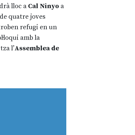
ndrà lloc a
Cal Ninyo
a
 de quatre joves
troben refugi en un
l·loqui amb la
tza l’
Assemblea de