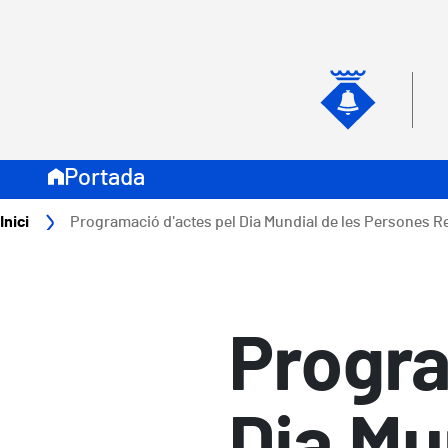
Vés al contingut
Navegació secundari
Naveg
Portada
Fil d'ariadna
Inici
Programació d'actes pel Dia Mundial de les Persones R
Progra
Dia Mu