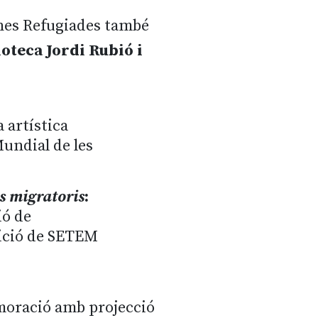
ones Refugiades també
ioteca Jordi Rubió i
 artística
Mundial de les
is migratoris
:
ió de
sició de SETEM
oració amb projecció