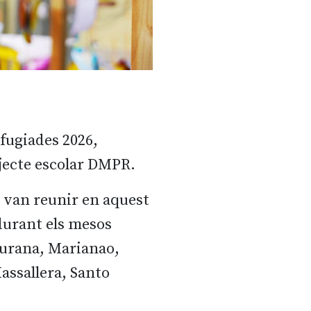
fugiades 2026,
rojecte escolar DMPR.
s van reunir en aquest
 durant els mesos
iurana, Marianao,
assallera, Santo