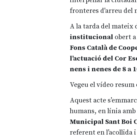
interpel·lar la ciutad
fronteres d'arreu del m
A la tarda del mateix d
institucional
obert a
Fons Català de Coop
l’actuació del Cor E
nens i nenes de 8 a 
Vegeu el vídeo resum 
Aquest acte s’emmarca 
humans, en línia amb e
Municipal Sant Boi C
referent en l’acollida i