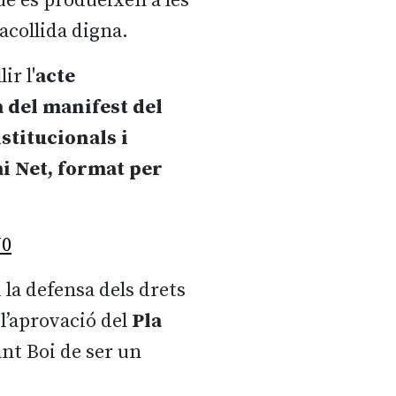
ue es produeixen a les
 acollida digna.
ir l'
acte
a del manifest del
stitucionals i
ai Net, format per
W0
 la defensa dels drets
 l’aprovació del
Pla
ant Boi de ser un