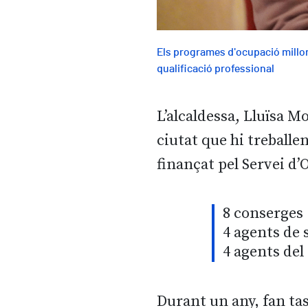
Els programes d'ocupació millore
qualificació professional
L’alcaldessa, Lluïsa M
ciutat que hi treballe
finançat pel Servei d
8 conserges
4 agents de 
4 agents del
Durant un any, fan ta