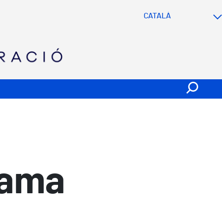
SVG
rama