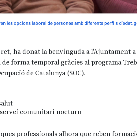
n les opcions laboral de persones amb diferents perfils d'edat, gè
oret, ha donat la benvinguda a l'Ajuntament a
n de forma temporal gràcies al programa Treb
’Ocupació de Catalunya (SOC).
salut
 servei comunitari nocturn
sques professionals alhora que reben formació