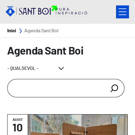
Vés al contingut
Fil d'ariadna
Inici
Agenda Sant Boi
Agenda Sant Boi
AGOST
10