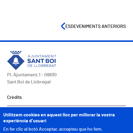
ESDEVENIMENTS ANTERIORS
Pl. Ajuntament, 1 - 08830
Sant Boi de Llobregat
Peu
Crèdits
COMUNICACIÓ
Utilitzem cookies en aquest lloc per millorar la vostra
experiència d'usuari
A UN CLIC
En fer clic al botó Acceptar, accepteu que ho fem.