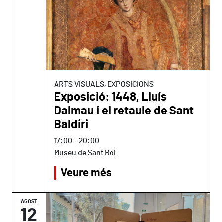
ARTS VISUALS, EXPOSICIONS
Exposició: 1448, Lluís
Dalmau i el retaule de Sant
Baldiri
17:00
-
20:00
Museu de Sant Boi
Veure més
AGOST
12