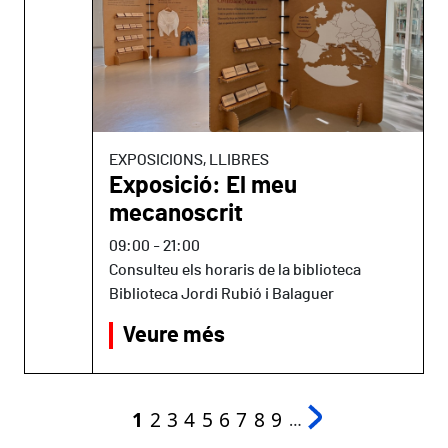
EXPOSICIONS, LLIBRES
Exposició: El meu
mecanoscrit
09:00
-
21:00
Consulteu els horaris de la biblioteca
Biblioteca Jordi Rubió i Balaguer
Veure més
Paginació
Pàgina actual
Page
Page
Page
Page
Page
Page
Page
Page
1
2
3
4
5
6
7
8
9
…