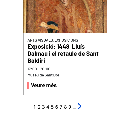
ARTS VISUALS, EXPOSICIONS
Exposició: 1448, Lluís
Dalmau i el retaule de Sant
Baldiri
17:00
-
20:00
Museu de Sant Boi
Veure més
Paginació
Pàgina actual
Page
Page
Page
Page
Page
Page
Page
Page
1
2
3
4
5
6
7
8
9
…