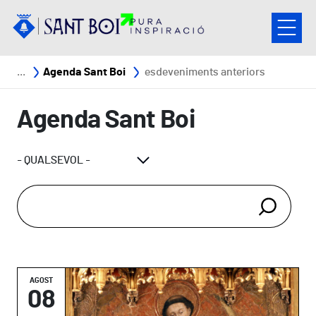
Vés al contingut
Fil d'ariadna
Agenda Sant Boi
esdeveniments anteriors
Agenda Sant Boi
AGOST
08