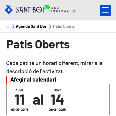
Vés al contingut
Fil d'ariadna
Agenda Sant Boi
Patis Oberts
Patis Oberts
Cada patí té un horari diferent, mirar a la
descripció de l'activitat.
Afegir al calendari
ABRIL
JUNY
11
al
14
09:45 - 20:15
09:45 - 20:15