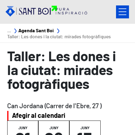
Vés al contingut
Fil d'ariadna
Agenda Sant Boi
Taller: Les dones i la ciutat: mirades fotogràfiques
Taller: Les dones i
la ciutat: mirades
fotogràfiques
Can Jordana (Carrer de l'Ebre, 27 )
Afegir al calendari
JUNY
JUNY
JUNY