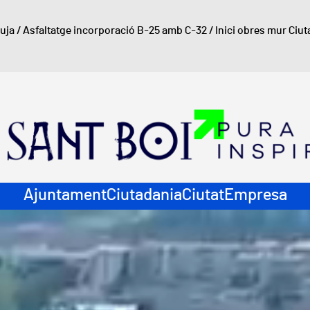
luja
/
Asfaltatge incorporació B-25 amb C-32
/
Inici obres mur Ciut
ació principal
Ajuntament
Ciutadania
Ciutat
Empresa