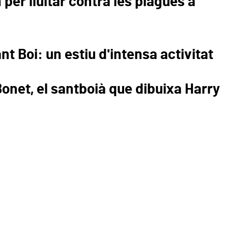
per lluitar contra les plagues a
nt Boi: un estiu d'intensa activitat
onet, el santboià que dibuixa Harry
efugis climàtics: el comer
contra la calor
t Boi amplia la xarxa de refugis climàtics amb la incorporació