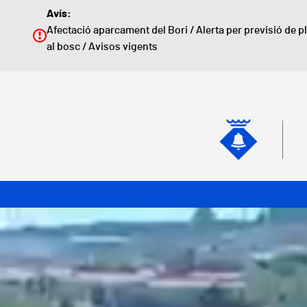
Vés al contingut
Avís:
Afectació aparcament del Bori
/
Alerta per previsió de p
al bosc
/
Avisos vigents
Naveg