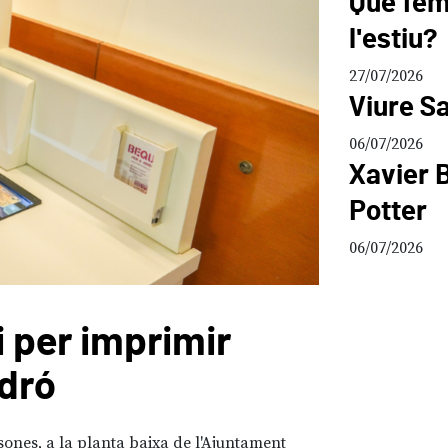
Què fem 
l'estiu?
27/07/2026
Viure Sa
06/07/2026
Xavier B
Potter
06/07/2026
 per imprimir
Micror
adró
aliat 
sones, a la planta baixa de l'Ajuntament
10/07/2026
San