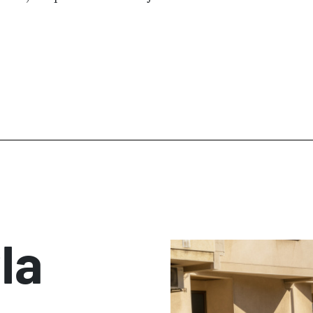
com a novetat, 
la