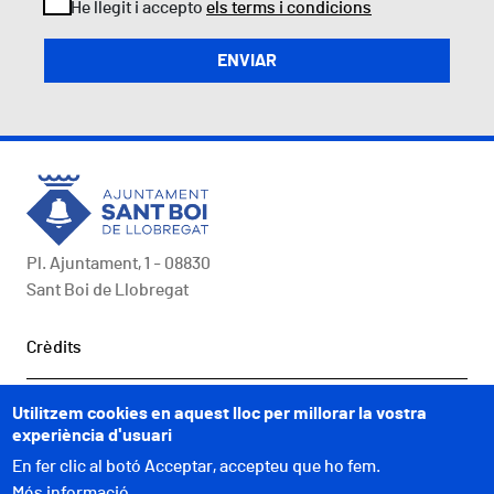
He llegit i accepto
els terms i condicions
Pl. Ajuntament, 1 - 08830
Sant Boi de Llobregat
Peu
Crèdits
COMUNICACIÓ
Utilitzem cookies en aquest lloc per millorar la vostra
experiència d'usuari
A UN CLIC
En fer clic al botó Acceptar, accepteu que ho fem.
Més informació