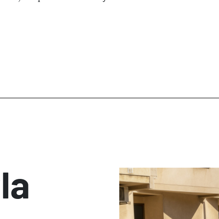
com a novetat, 
la