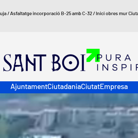
luja
/
Asfaltatge incorporació B-25 amb C-32
/
Inici obres mur Ciut
ació principal
Ajuntament
Ciutadania
Ciutat
Empresa