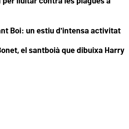
per lluitar contra les plagues a
nt Boi: un estiu d'intensa activitat
onet, el santboià que dibuixa Harry
efugis climàtics: el comer
contra la calor
t Boi amplia la xarxa de refugis climàtics amb la incorporació