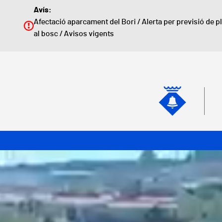
Vés al contingut
Avís:
Afectació aparcament del Bori
/
Alerta per previsió de p
al bosc
/
Avisos vigents
Naveg