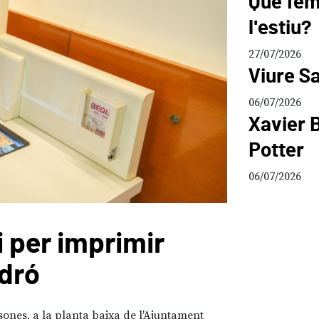
Què fem 
l'estiu?
27/07/2026
Viure Sa
06/07/2026
Xavier B
Potter
06/07/2026
 per imprimir
Micror
adró
aliat 
sones, a la planta baixa de l'Ajuntament
10/07/2026
San